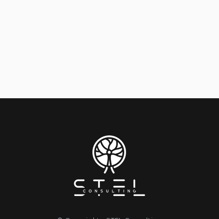
anche per sedersi ai tavoli all’aperto in
quanto si è all’aperto ed opportunamente
distanziati.
Per ulteriore chiarezza alleghiamo una
tabella esplicativa di quanto detto finora.