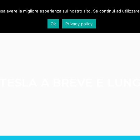
NT
STRATEGIA
TRAINING
EVOLUZIONE
LAVORO
RE-
ssa avere la migliore esperienza sul nostro sito. Se continui ad utilizzar
Ok
Privacy policy
TESLA A BREVE E LUN