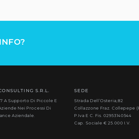
INFO?
CONSULTING S.R.L.
SEDE
7 A Supporto Di Piccole E
Strada Dell’Osteria,82
ziende Nei Processi Di
Collazzone Fraz. Collepepe (
ance Aziendale.
P.Iva E C. Fis. 02953140544
Cap. Sociale € 25.000 I.v.