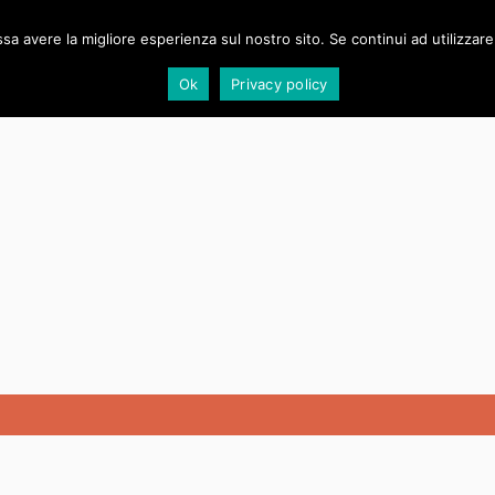
NT
STRATEGIA
TRAINING
EVOLUZIONE
LAVORO
RE-
ssa avere la migliore esperienza sul nostro sito. Se continui ad utilizzar
Ok
Privacy policy