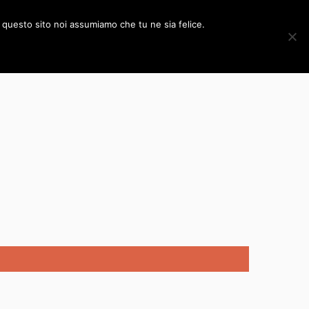
WORK
NEWS E APPROFONDIMENTI
CONTATTI
e questo sito noi assumiamo che tu ne sia felice.